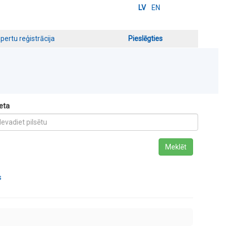
LV
EN
pertu reģistrācija
Pieslēgties
eta
Meklēt
s