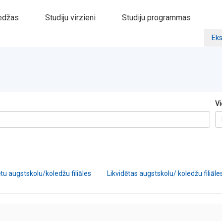
edžas
Studiju virzieni
Studiju programmas
Eks
Vi
tu augstskolu/koledžu filiāles
Likvidētas augstskolu/ koledžu filiāle