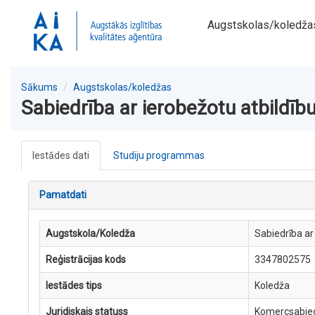
Augstskolas/koledža
Sākums
Augstskolas/koledžas
Sabiedrība ar ierobežotu atbildīb
Iestādes dati
Studiju programmas
Pamatdati
Augstskola/Koledža
Sabiedrība ar
Reģistrācijas kods
3347802575
Iestādes tips
Koledža
Juridiskais statuss
Komercsabie