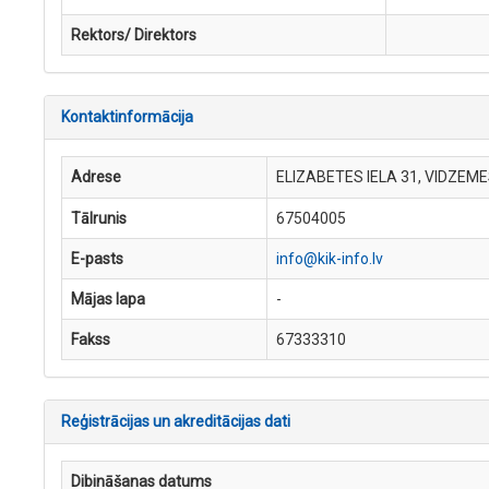
Rektors/ Direktors
Kontaktinformācija
Adrese
ELIZABETES IELA 31, VIDZEME
Tālrunis
67504005
E-pasts
info@kik-info.lv
Mājas lapa
-
Fakss
67333310
Reģistrācijas un akreditācijas dati
Dibināšanas datums