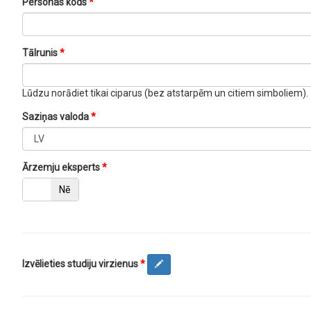
Personas kods
Tālrunis
Lūdzu norādiet tikai ciparus (bez atstarpēm un citiem simboliem).
Saziņas valoda
Ārzemju eksperts
Jā
Nē
Izvēlieties studiju virzienus