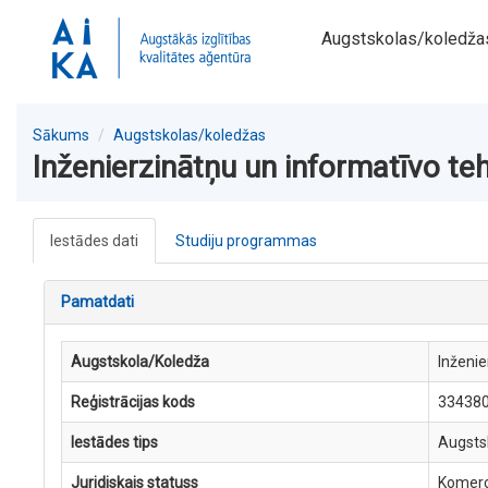
Augstskolas/koledža
Sākums
Augstskolas/koledžas
Inženierzinātņu un informatīvo te
Iestādes dati
Studiju programmas
Pamatdati
Augstskola/Koledža
Inženie
Reģistrācijas kods
33438
Iestādes tips
Augsts
Juridiskais statuss
Komerc