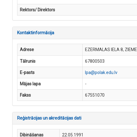
Rektors/ Direktors
Kontaktinformācija
Adrese
EZERMALAS IELA 8, ZIEME
Tālrunis
67800503
E-pasts
lpa@polak.edu.lv
Mājas lapa
-
Fakss
67551070
Reģistrācijas un akreditācijas dati
Dibināšanas
22.05.1991