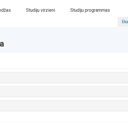
edžas
Studiju virzieni
Studiju programmas
Eks
ba