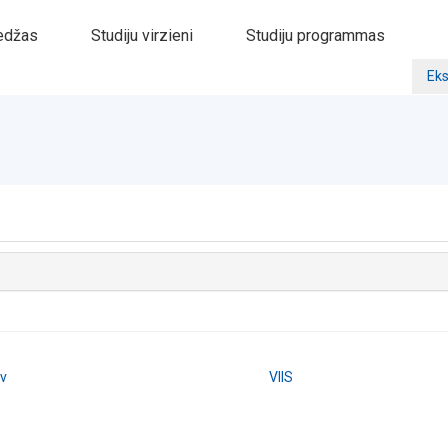
edžas
Studiju virzieni
Studiju programmas
Eks
lv
VIIS