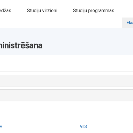
edžas
Studiju virzieni
Studiju programmas
Eks
ministrēšana
lv
VIIS