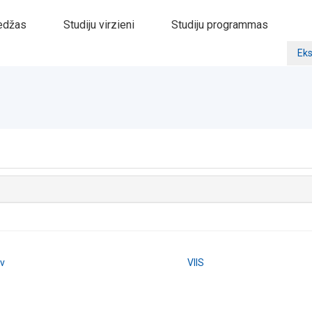
edžas
Studiju virzieni
Studiju programmas
Eks
lv
VIIS