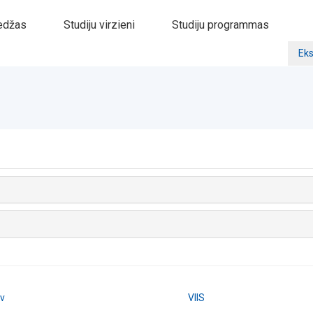
edžas
Studiju virzieni
Studiju programmas
Eks
lv
VIIS