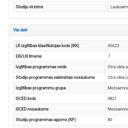
Studiju virziens
Lauksaimn
Visi dati
LR izglītības klasifikācijas kods (IKK)
45623
EKI/LKI līmenis
7
Izglītības programmas veids
Otrā cikla 
Studiju programmas saīsinātais nosaukums
Otrā cikla
Izglītības programmu grupa
Mežsaimni
ISCED kods
0821
ISCED nosaukums
Mežsaimni
Studiju programmas apjoms (KP)
80