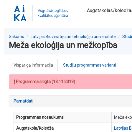
Augstskolas/koledža
Sākums
Latvijas Biozinātņu un tehnoloģiju universitāte
Stud
Meža ekoloģija un mežkopība
Vispārīgā informācija
Studiju programmas varianti
Programma slēgta (13.11.2019)
Pamatdati
Programmas nosaukums
Meža eko
Augstskola/Koledža
Latvijas 