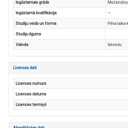
Iegūstamais grāds
Mežzinātņu
Iegūstamā kvalifikācija
—
Studiju veids un forma
Pilna laika 
Studiju ilgums
Valoda
latviešu
Licences dati
Licences numurs
Licences datums
Licences termiņš
Akreditācijas dati