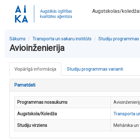
Augstskolas/koledža
Sākums
Transporta un sakaru institūts
Studiju programmas
Avioinženierija
Vispārīgā informācija
Studiju programmas varianti
Pamatdati
Programmas nosaukums
Avioinženieri
Augstskola/Koledža
Transporta un
Studiju virziens
Mehānika un 