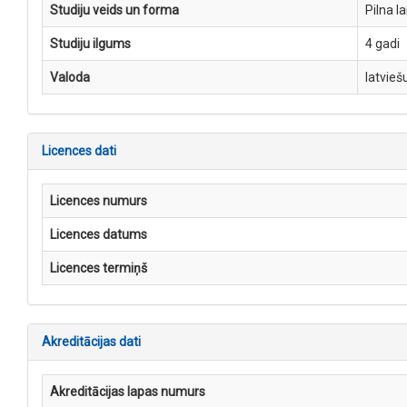
Studiju veids un forma
Pilna l
Studiju ilgums
4 gadi
Valoda
latvieš
Licences dati
Licences numurs
Licences datums
Licences termiņš
Akreditācijas dati
Akreditācijas lapas numurs