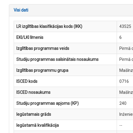
Visi dati
LR izglītības klasifikācijas kods (IKK)
43525
EKI/LKI līmenis
6
Izglītības programmas veids
Pirmā c
Studiju programmas saīsinātais nosaukums
Pirmā 
Izglītības programmu grupa
Mašīnzi
ISCED kods
0716
ISCED nosaukums
Mašīnzi
Studiju programmas apjoms (KP)
240
Iegūstamais grāds
Inženi
Iegūstamā kvalifikācija
--