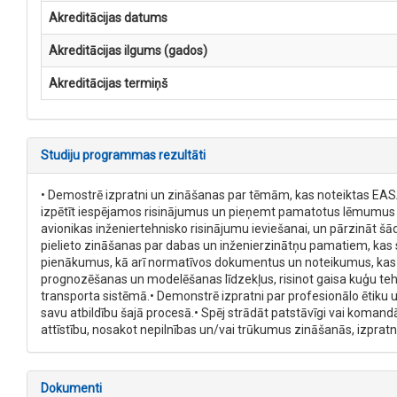
Akreditācijas datums
Akreditācijas ilgums (gados)
Akreditācijas termiņš
Studiju programmas rezultāti
• Demostrē izpratni un zināšanas par tēmām, kas noteiktas EASA P
izpētīt iespējamos risinājumus un pieņemt pamatotus lēmumus p
avionikas inženiertehnisko risinājumu ieviešanai, un pārzināt š
pielieto zināšanas par dabas un inženierzinātņu pamatiem, kas sa
pienākumus, kā arī normatīvos dokumentus un noteikumus, kas šīs 
prognozēšanas un modelēšanas līdzekļus, risinot gaisa kuģu teh
transporta sistēmā.• Demonstrē izpratni par profesionālo ētiku un
savu atbildību šajā procesā.• Spēj strādāt patstāvīgi vai komandā
attīstību, nosakot nepilnības un/vai trūkumus zināšanās, izpra
Dokumenti