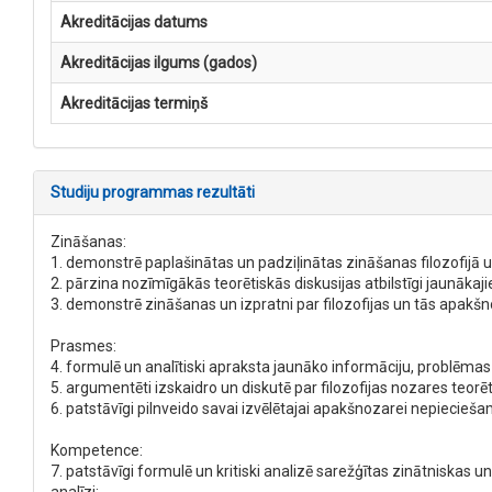
Akreditācijas datums
Akreditācijas ilgums (gados)
Akreditācijas termiņš
Studiju programmas rezultāti
Zināšanas:
1. demonstrē paplašinātas un padziļinātas zināšanas filozofijā 
2. pārzina nozīmīgākās teorētiskās diskusijas atbilstīgi jaunākaj
3. demonstrē zināšanas un izpratni par filozofijas un tās apakšn
Prasmes:
4. formulē un analītiski apraksta jaunāko informāciju, problēmas 
5. argumentēti izskaidro un diskutē par filozofijas nozares teor
6. patstāvīgi pilnveido savai izvēlētajai apakšnozarei nepiecie
Kompetence:
7. patstāvīgi formulē un kritiski analizē sarežģītas zinātniskas 