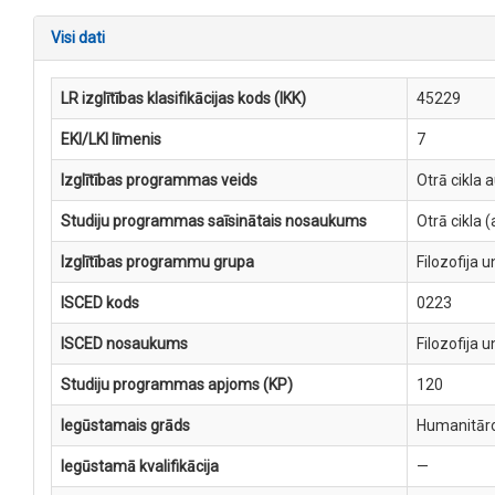
Visi dati
LR izglītības klasifikācijas kods (IKK)
45229
EKI/LKI līmenis
7
Izglītības programmas veids
Otrā cikla 
Studiju programmas saīsinātais nosaukums
Otrā cikla
Izglītības programmu grupa
Filozofija u
ISCED kods
0223
ISCED nosaukums
Filozofija u
Studiju programmas apjoms (KP)
120
Iegūstamais grāds
Humanitāro 
Iegūstamā kvalifikācija
—