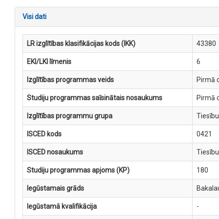
Visi dati
LR izglītības klasifikācijas kods (IKK)
43380
EKI/LKI līmenis
6
Izglītības programmas veids
Pirmā c
Studiju programmas saīsinātais nosaukums
Pirmā 
Izglītības programmu grupa
Tiesību
ISCED kods
0421
ISCED nosaukums
Tiesību
Studiju programmas apjoms (KP)
180
Iegūstamais grāds
Bakalau
Iegūstamā kvalifikācija
-