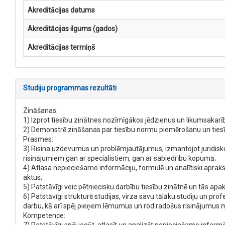
Akreditācijas datums
Akreditācijas ilgums (gados)
Akreditācijas termiņš
Studiju programmas rezultāti
Zināšanas:
1) Izprot tiesību zinātnes nozīmīgākos jēdzienus un likumsakarī
2) Demonstrē zināšanas par tiesību normu piemērošanu un tiesīb
Prasmes:
3) Risina uzdevumus un problēmjautājumus, izmantojot juridisko
risinājumiem gan ar speciālistiem, gan ar sabiedrību kopumā;
4) Atlasa nepieciešamo informāciju, formulē un analītiski aprak
aktus;
5) Patstāvīgi veic pētniecisku darbību tiesību zinātnē un tās ap
6) Patstāvīgi strukturē studijas, virza savu tālāku studiju un prof
darbu, kā arī spēj pieņem lēmumus un rod radošus risinājumus m
Kompetence: