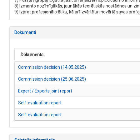
7) Patstāvīgi spēj iegūt, atlasīt un analizēt nepieciešamo informā
8) Izmanto nozīmīgākās, jaunākās teorētiskās nostādnes un zinā
9) Izprot profesionālo ētiku, kā arī izvērtē un novērtē savas pro
Dokumenti
Dokuments
Commission decision (14.05.2025)
Commission decision (25.06.2025)
Expert / Experts joint report
Self-evaluation report
Self-evaluation report