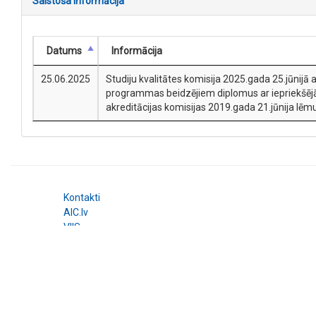
Saistoša informācija
Datums
Informācija
25.06.2025
Studiju kvalitātes komisija 2025.gada 25.jūnijā
programmas beidzējiem diplomus ar iepriekšējā 
akreditācijas komisijas 2019.gada 21.jūnija lēmu
Kontakti
AIC.lv
VIIS
© 2026 Augstākās izglītības kvalitātes aģentūra. All right