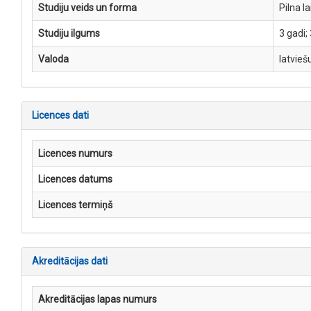
Studiju veids un forma
Pilna l
Studiju ilgums
3 gadi;
Valoda
latvieš
Licences dati
Licences numurs
Licences datums
Licences termiņš
Akreditācijas dati
Akreditācijas lapas numurs