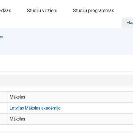
edžas
Studiju virzieni
Studiju programmas
Eks
as
Mākslas
Latvijas Mākslas akadēmija
Mākslas