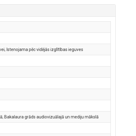
i, īstenojama pēc vidējās izglītības ieguves
nā; Bakalaura grāds audiovizuālajā un mediju mākslā