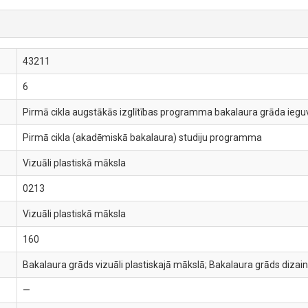
43211
6
Pirmā cikla augstākās izglītības programma bakalaura grāda ieguve
Pirmā cikla (akadēmiskā bakalaura) studiju programma
Vizuāli plastiskā māksla
0213
Vizuāli plastiskā māksla
160
Bakalaura grāds vizuāli plastiskajā mākslā; Bakalaura grāds dizai
—