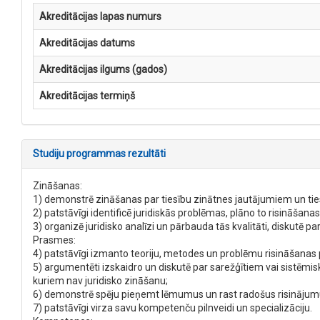
Akreditācijas lapas numurs
Akreditācijas datums
Akreditācijas ilgums (gados)
Akreditācijas termiņš
Studiju programmas rezultāti
Zināšanas:
1) demonstrē zināšanas par tiesību zinātnes jautājumiem un ti
2) patstāvīgi identificē juridiskās problēmas, plāno to risināšan
3) organizē juridisko analīzi un pārbauda tās kvalitāti, diskutē p
Prasmes:
4) patstāvīgi izmanto teoriju, metodes un problēmu risināšanas pr
5) argumentēti izskaidro un diskutē par sarežģītiem vai sistēmi
kuriem nav juridisko zināšanu;
6) demonstrē spēju pieņemt lēmumus un rast radošus risinājumus 
7) patstāvīgi virza savu kompetenču pilnveidi un specializāciju.