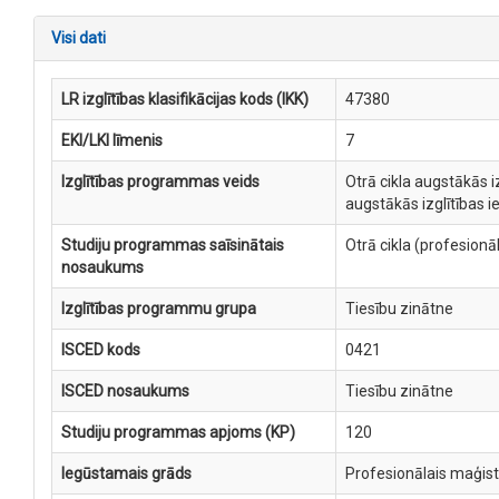
Visi dati
LR izglītības klasifikācijas kods (IKK)
47380
EKI/LKI līmenis
7
Izglītības programmas veids
Otrā cikla augstākās i
augstākās izglītības 
Studiju programmas saīsinātais
Otrā cikla (profesion
nosaukums
Izglītības programmu grupa
Tiesību zinātne
ISCED kods
0421
ISCED nosaukums
Tiesību zinātne
Studiju programmas apjoms (KP)
120
Iegūstamais grāds
Profesionālais maģist