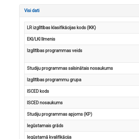
Visi dati
LR izglītības klasifikācijas kods (IKK)
EKI/LKI līmenis
Izglītības programmas veids
Studiju programmas saīsinātais nosaukums
Izglītības programmu grupa
ISCED kods
ISCED nosaukums
Studiju programmas apjoms (KP)
Iegūstamais grāds
Iegūstamā kvalifikācija