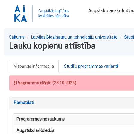
Augstskolas/koledža
Sākums
Latvijas Biozinātņu un tehnoloģiju universitāte
Stud
Lauku kopienu attīstība
Vispārīgā informācija
Studiju programmas varianti
Programma slēgta (23.10.2024)
Pamatdati
Programmas nosaukums
Augstskola/Koledža