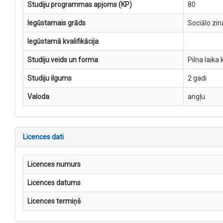
Studiju programmas apjoms (KP)
80
Iegūstamais grāds
Sociālo zin
Iegūstamā kvalifikācija
Studiju veids un forma
Pilna laika 
Studiju ilgums
2 gadi
Valoda
angļu
Licences dati
Licences numurs
Licences datums
Licences termiņš