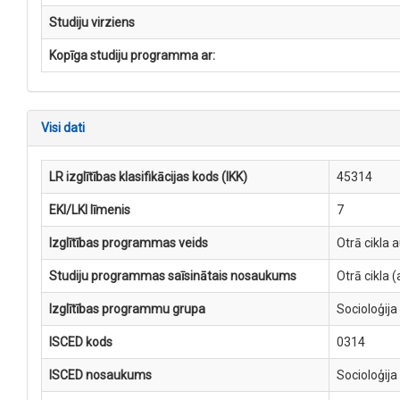
Studiju virziens
Kopīga studiju programma ar:
Visi dati
LR izglītības klasifikācijas kods (IKK)
45314
EKI/LKI līmenis
7
Izglītības programmas veids
Otrā cikla 
Studiju programmas saīsinātais nosaukums
Otrā cikla
Izglītības programmu grupa
Socioloģija
ISCED kods
0314
ISCED nosaukums
Socioloģija