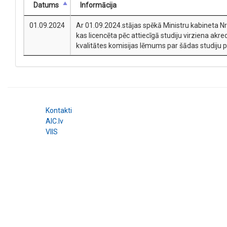
Datums
Informācija
01.09.2024
Ar 01.09.2024.stājas spēkā Ministru kabineta Nr
kas licencēta pēc attiecīgā studiju virziena akre
kvalitātes komisijas lēmums par šādas studiju 
Kontakti
AIC.lv
VIIS
© 2026 Augstākās izglītības kvalitātes aģentūra. All right