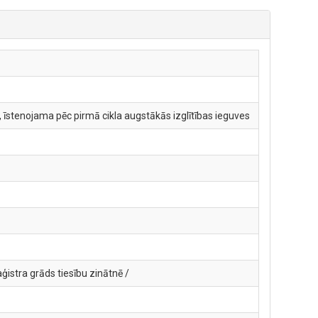
 īstenojama pēc pirmā cikla augstākās izglītības ieguves
ģistra grāds tiesību zinātnē /