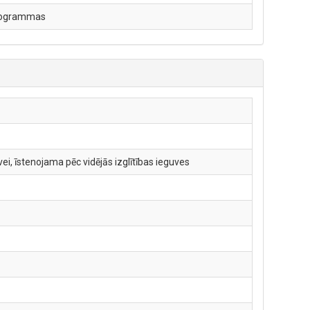
 programmas
i, īstenojama pēc vidējās izglītības ieguves