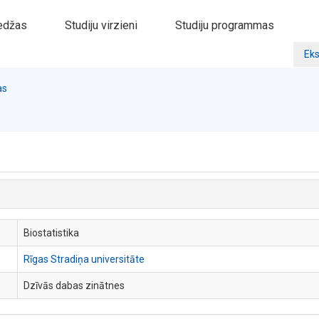
edžas
Studiju virzieni
Studiju programmas
Eks
as
Biostatistika
Rīgas Stradiņa universitāte
Dzīvās dabas zinātnes