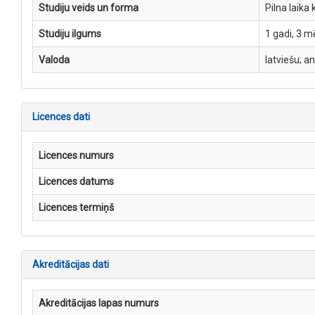
Studiju veids un forma
Pilna laika 
Studiju ilgums
1 gadi, 3 m
Valoda
latviešu; a
Licences dati
Licences numurs
Licences datums
Licences termiņš
Akreditācijas dati
Akreditācijas lapas numurs