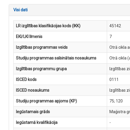
Visi dati
LR izglītības klasifikācijas kods (IKK)
45142
EKI/LKI līmenis
7
Izglītības programmas veids
Otrā cikla 
Studiju programmas saīsinātais nosaukums
Otrā cikla
Izglītības programmu grupa
Izglītības 
ISCED kods
0111
ISCED nosaukums
Izglītības 
Studiju programmas apjoms (KP)
75; 120
Iegūstamais grāds
Maģistra gr
Iegūstamā kvalifikācija
-