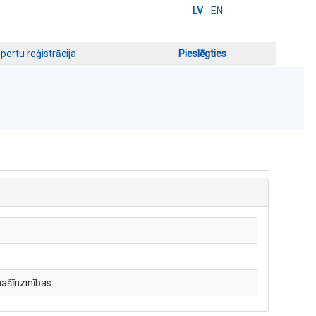
LV
EN
pertu reģistrācija
Pieslēgties
mašīnzinības