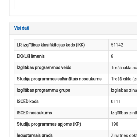
Visi dati
LR izglītības klasifikācijas kods (IKK)
51142
EKI/LKI līmenis
8
Izglītības programmas veids
Trešā cikla a
Studiju programmas saīsinātais nosaukums
Trešā cikla (
Izglītības programmu grupa
Izglītības zin
ISCED kods
0111
ISCED nosaukums
Izglītības zin
Studiju programmas apjoms (KP)
198
Iegūstamais grāds
Zinātnes dokt