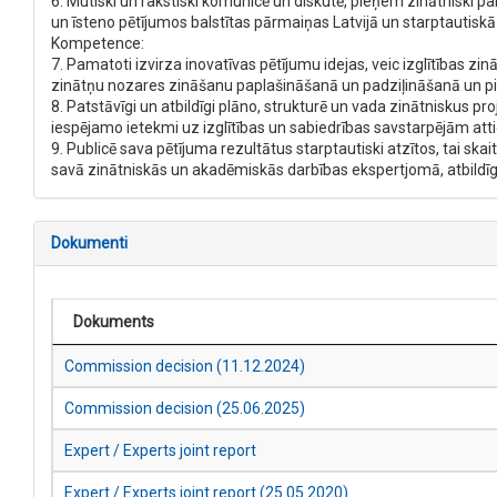
6. Mutiski un rakstiski komunicē un diskutē, pieņem zinātniski p
un īsteno pētījumos balstītas pārmaiņas Latvijā un starptautiskā 
Kompetence:
7. Pamatoti izvirza inovatīvas pētījumu idejas, veic izglītības z
zinātņu nozares zināšanu paplašināšanā un padziļināšanā un pie
8. Patstāvīgi un atbildīgi plāno, strukturē un vada zinātniskus pro
iespējamo ietekmi uz izglītības un sabiedrības savstarpējām att
9. Publicē sava pētījuma rezultātus starptautiski atzītos, tai s
savā zinātniskās un akadēmiskās darbības ekspertjomā, atbildīgi v
Dokumenti
Dokuments
Commission decision (11.12.2024)
Commission decision (25.06.2025)
Expert / Experts joint report
Expert / Experts joint report (25.05.2020)