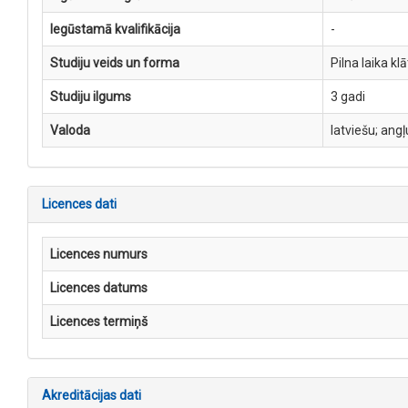
Iegūstamā kvalifikācija
-
Studiju veids un forma
Pilna laika kl
Studiju ilgums
3 gadi
Valoda
latviešu; angļ
Licences dati
Licences numurs
Licences datums
Licences termiņš
Akreditācijas dati