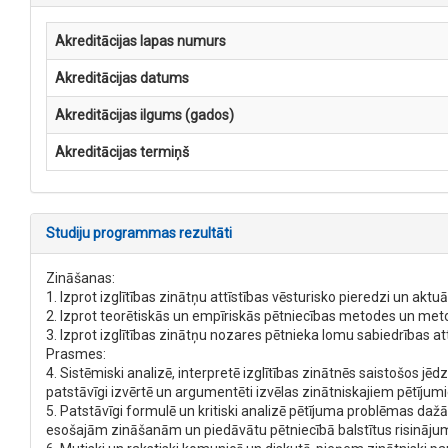
Akreditācijas lapas numurs
Akreditācijas datums
Akreditācijas ilgums (gados)
Akreditācijas termiņš
Studiju programmas rezultāti
Zināšanas:
1. Izprot izglītības zinātņu attīstības vēsturisko pieredzi un aktu
2. Izprot teorētiskās un empīriskās pētniecības metodes un metod
3. Izprot izglītības zinātņu nozares pētnieka lomu sabiedrības att
Prasmes:
4. Sistēmiski analizē, interpretē izglītības zinātnēs saistošos jēd
patstāvīgi izvērtē un argumentēti izvēlas zinātniskajiem pētījum
5. Patstāvīgi formulē un kritiski analizē pētījuma problēmas dažā
esošajām zināšanām un piedāvātu pētniecībā balstītus risinājum