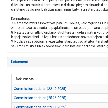
esošajām zināšanām un piedāvātu pētniecībā balstītus risinājum
6. Mutiski un rakstiski komunicē un diskutē, pieņem zinātniski p
un īsteno pētījumos balstītas pārmaiņas Latvijā un starptautiskā 
Kompetence:
7. Pamatoti izvirza inovatīvas pētījumu idejas, veic izglītības z
zinātņu nozares zināšanu paplašināšanā un padziļināšanā un pie
8. Patstāvīgi un atbildīgi plāno, strukturē un vada zinātniskus pro
iespējamo ietekmi uz izglītības un sabiedrības savstarpējām att
9. Publicē sava pētījuma rezultātus starptautiski atzītos, tai s
savā zinātniskās un akadēmiskās darbības ekspertjomā, atbildīgi v
Dokumenti
Dokuments
Commission decision (22.10.2025)
Commission decision (25.06.2025)
Commission decision (29.01.2025)