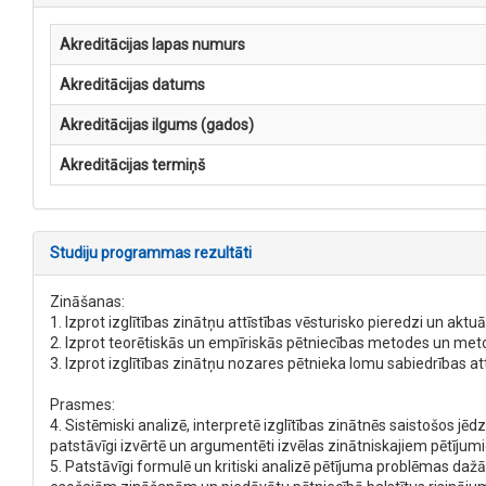
Akreditācijas lapas numurs
Akreditācijas datums
Akreditācijas ilgums (gados)
Akreditācijas termiņš
Studiju programmas rezultāti
Zināšanas:
1. Izprot izglītības zinātņu attīstības vēsturisko pieredzi un aktu
2. Izprot teorētiskās un empīriskās pētniecības metodes un metod
3. Izprot izglītības zinātņu nozares pētnieka lomu sabiedrības att
Prasmes:
4. Sistēmiski analizē, interpretē izglītības zinātnēs saistošos jēd
patstāvīgi izvērtē un argumentēti izvēlas zinātniskajiem pētījum
5. Patstāvīgi formulē un kritiski analizē pētījuma problēmas dažā