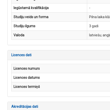
Iegūstamā kvalifikācija
-
Studiju veids un forma
Pilna laika kl
Studiju ilgums
3 gadi
Valoda
latviešu; angļ
Licences dati
Licences numurs
Licences datums
Licences termiņš
Akreditācijas dati