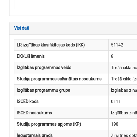
Visi dati
LR izglītības klasifikācijas kods (IKK)
51142
EKI/LKI līmenis
8
Izglītības programmas veids
Trešā cikla a
Studiju programmas saīsinātais nosaukums
Trešā cikla (
Izglītības programmu grupa
Izglītības zin
ISCED kods
0111
ISCED nosaukums
Izglītības zin
Studiju programmas apjoms (KP)
198
Iegūstamais grāds
Zinātnes dokt