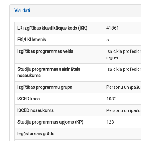
Visi dati
LR izglītības klasifikācijas kods (IKK)
41861
EKI/LKI līmenis
5
Izglītības programmas veids
Īsā cikla profesi
ieguves
Studiju programmas saīsinātais
Īsā cikla profesi
nosaukums
Izglītības programmu grupa
Personu un īpaš
ISCED kods
1032
ISCED nosaukums
Personu un īpaš
Studiju programmas apjoms (KP)
123
Iegūstamais grāds