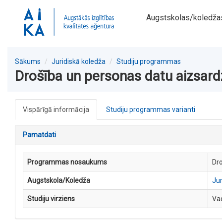
Augstskolas/koledža
Sākums
Juridiskā koledža
Studiju programmas
Drošība un personas datu aizsard
Vispārīgā informācija
Studiju programmas varianti
Pamatdati
Programmas nosaukums
Dro
Augstskola/Koledža
Jur
Studiju virziens
Va