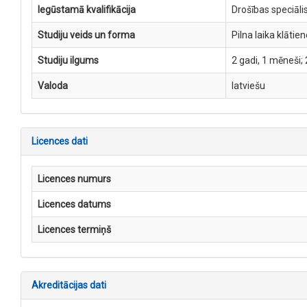
Iegūstamā kvalifikācija
Drošības speciāli
Studiju veids un forma
Pilna laika klātien
Studiju ilgums
2 gadi, 1 mēneši;
Valoda
latviešu
Licences dati
Licences numurs
Licences datums
Licences termiņš
Akreditācijas dati