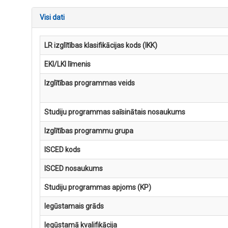
Visi dati
LR izglītības klasifikācijas kods (IKK)
EKI/LKI līmenis
Izglītības programmas veids
Studiju programmas saīsinātais nosaukums
Izglītības programmu grupa
ISCED kods
ISCED nosaukums
Studiju programmas apjoms (KP)
Iegūstamais grāds
Iegūstamā kvalifikācija