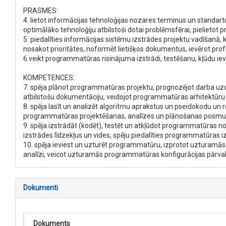
PRASMES:
4. lietot informācijas tehnoloģijas nozares terminus un standar
optimālāko tehnoloģiju atbilstoši dotai problēmsfērai, pielieto
5. piedalīties informācijas sistēmu izstrādes projektu vadīšanā
nosakot prioritātes, noformēt lietišķos dokumentus, ievērot pro
6.veikt programmatūras risinājuma izstrādi, testēšanu, kļūdu iev
KOMPETENCES:
7. spēja plānot programmatūras projektu, prognozējot darba uzde
atbilstošu dokumentāciju, veidojot programmatūras arhitektūru u
8. spēja lasīt un analizēt algoritmu aprakstus un pseidokodu un
programmatūras projektēšanas, analīzes un plānošanas posmu
9. spēja izstrādāt (kodēt), testēt un atkļūdot programmatūras 
izstrādes līdzekļus un vides, spēju piedalīties programmatūras i
10. spēja ieviest un uzturēt programmatūru, izprotot uzturamā
analīzi, veicot uzturamās programmatūras konfigurācijas pārval
Dokumenti
Dokuments