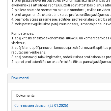
1. prot praksē novērtēt pasaules ekonomikas likumsakarības un 
ekonomiskās attīstības rādītājus, izstrādāt attīstības plānus atbi
2. pielieto saistošo normatīvo aktu un standartu, civilas un vi
3. prot argumentēti skaidrot nozares profesionālos jautājumus sp
4. pašmotivācijas prasme pašizglītībai, profesionālajā darbībā 
5. Veic patstāvīgi lieliskos pētījumus nozarē, izmantojot daudzve
Kompetences:
1. spēj kritiski analizēt ekonomikas situāciju un komercdarbība
virzienus;
2. spēj īstenot pētījumus un koncepciju izstrādi nozarē, spēj tos
reputācijas veidošanā;
3. spēj patstāvīgi tālāk izglītoties, radoši risināt profesionālā
4. izprot profesionālās un akadēmiskās ētikas pamatjautājumus u
Dokumenti
Dokuments
Commission decision (29.01.2025)