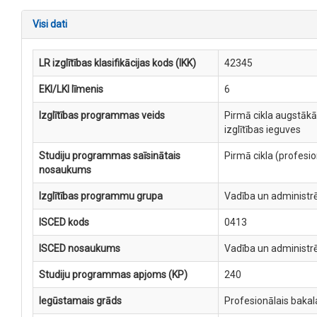
Visi dati
LR izglītības klasifikācijas kods (IKK)
42345
EKI/LKI līmenis
6
Izglītības programmas veids
Pirmā cikla augstākā
izglītības ieguves
Studiju programmas saīsinātais
Pirmā cikla (profesi
nosaukums
Izglītības programmu grupa
Vadība un administr
ISCED kods
0413
ISCED nosaukums
Vadība un administr
Studiju programmas apjoms (KP)
240
Iegūstamais grāds
Profesionālais baka