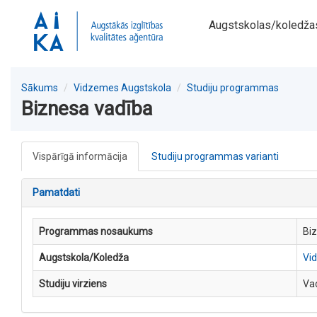
Augstskolas/koledža
Sākums
Vidzemes Augstskola
Studiju programmas
Biznesa vadība
Vispārīgā informācija
Studiju programmas varianti
Pamatdati
Programmas nosaukums
Bi
Augstskola/Koledža
Vi
Studiju virziens
Va