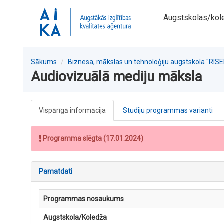
Augstskolas/kol
Sākums
Biznesa, mākslas un tehnoloģiju augstskola "RIS
Audiovizuālā mediju māksla
Vispārīgā informācija
Studiju programmas varianti
Programma slēgta (17.01.2024)
Pamatdati
Programmas nosaukums
Augstskola/Koledža