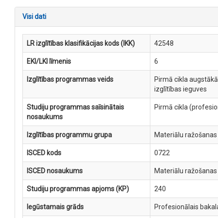
Visi dati
LR izglītības klasifikācijas kods (IKK)
42548
EKI/LKI līmenis
6
Izglītības programmas veids
Pirmā cikla augstākā
izglītības ieguves
Studiju programmas saīsinātais
Pirmā cikla (profesi
nosaukums
Izglītības programmu grupa
Materiālu ražošanas
ISCED kods
0722
ISCED nosaukums
Materiālu ražošanas
Studiju programmas apjoms (KP)
240
Iegūstamais grāds
Profesionālais bakal