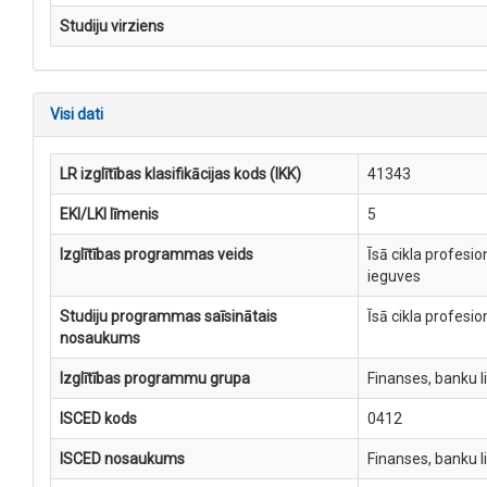
Studiju virziens
Visi dati
LR izglītības klasifikācijas kods (IKK)
41343
EKI/LKI līmenis
5
Izglītības programmas veids
Īsā cikla profesi
ieguves
Studiju programmas saīsinātais
Īsā cikla profesi
nosaukums
Izglītības programmu grupa
Finanses, banku 
ISCED kods
0412
ISCED nosaukums
Finanses, banku 