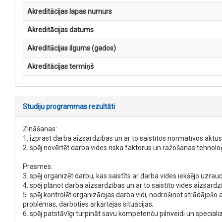
Akreditācijas lapas numurs
Akreditācijas datums
Akreditācijas ilgums (gados)
Akreditācijas termiņš
Studiju programmas rezultāti
Zināšanas:
1. izprast darba aizsardzības un ar to saistītos normatīvos aktus
2. spēj novērtēt darba vides riska faktorus un ražošanas tehnoloģ
Prasmes:
3. spēj organizēt darbu, kas saistīts ar darba vides iekšējo uz
4. spēj plānot darba aizsardzības un ar to saistīto vides aizsard
5. spēj kontrolēt organizācijas darba vidi, nodrošinot strādājo
problēmas, darboties ārkārtējās situācijās;
6. spēj patstāvīgi turpināt savu kompetenču pilnveidi un specializ