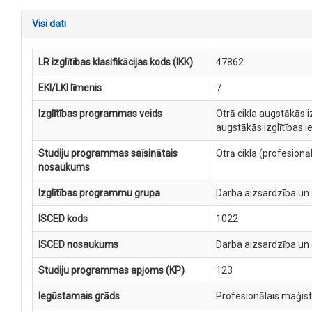
Visi dati
LR izglītības klasifikācijas kods (IKK)
47862
EKI/LKI līmenis
7
Izglītības programmas veids
Otrā cikla augstākās i
augstākās izglītības 
Studiju programmas saīsinātais
Otrā cikla (profesion
nosaukums
Izglītības programmu grupa
Darba aizsardzība un 
ISCED kods
1022
ISCED nosaukums
Darba aizsardzība un 
Studiju programmas apjoms (KP)
123
Iegūstamais grāds
Profesionālais maģist