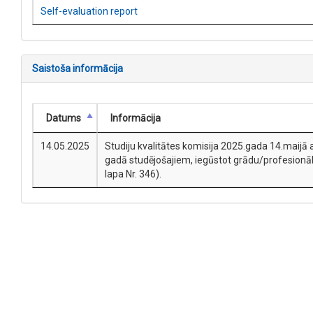
Self-evaluation report
Saistoša informācija
Datums
Informācija
14.05.2025
Studiju kvalitātes komisija 2025.gada 14.maijā a
gadā studējošajiem, iegūstot grādu/profesionālo
lapa Nr. 346).
Kontakti
AIC.lv
VIIS