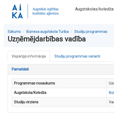
Augstskolas/koledža
Sākums
Biznesa augstskola Turība
Studiju programmas
Uzņēmējdarbības vadība
Vispārīgā informācija
Studiju programmas varianti
Pamatdati
Programmas nosaukums
Uz
Augstskola/Koledža
Biz
Studiju virziens
Va