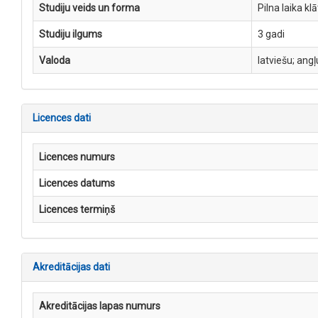
Studiju veids un forma
Pilna laika kl
Studiju ilgums
3 gadi
Valoda
latviešu; angļ
Licences dati
Licences numurs
Licences datums
Licences termiņš
Akreditācijas dati
Akreditācijas lapas numurs