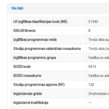
Visi dati
LR izglītības klasifikācijas kods (IKK)
51345
EKI/LKI līmenis
8
Izglītības programmas veids
Trešā cikla a
Studiju programmas saīsinātais nosaukums
Trešā cikla (
Izglītības programmu grupa
Vadība un ad
ISCED kods
0413
ISCED nosaukums
Vadība un ad
Studiju programmas apjoms (KP)
120
Iegūstamais grāds
Zinātniskais 
Iegūstamā kvalifikācija
—;