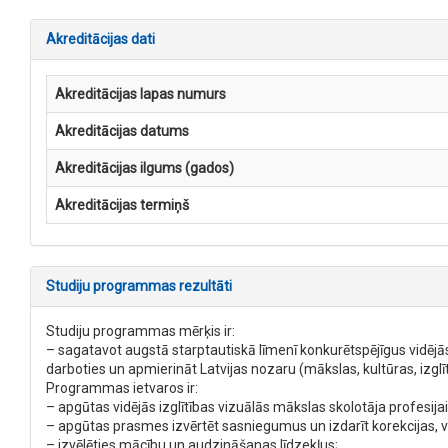
Akreditācijas dati
Akreditācijas lapas numurs
Akreditācijas datums
Akreditācijas ilgums (gados)
Akreditācijas termiņš
Studiju programmas rezultāti
Studiju programmas mērķis ir:
– sagatavot augstā starptautiskā līmenī konkurētspējīgus vidējās 
darboties un apmierināt Latvijas nozaru (mākslas, kultūras, izgl
Programmas ietvaros ir:
– apgūtas vidējās izglītības vizuālās mākslas skolotāja profes
– apgūtas prasmes izvērtēt sasniegumus un izdarīt korekcijas, v
– izvēlēties mācību un audzināšanas līdzekļus;