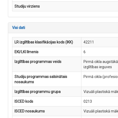
Studiju virziens
Visi dati
LR izglītības klasifikācijas kods (IKK)
42211
EKI/LKI līmenis
6
Izglītības programmas veids
Pirmā cikla augstākā
izglītības ieguves
Studiju programmas saīsinātais
Pirmā cikla (profesi
nosaukums
Izglītības programmu grupa
Vizuāli plastiskā mā
ISCED kods
0213
ISCED nosaukums
Vizuāli plastiskā mā