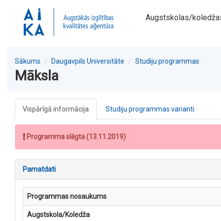
Augstskolas/koledža
Sākums
Daugavpils Universitāte
Studiju programmas
Māksla
Vispārīgā informācija
Studiju programmas varianti
Programma slēgta (13.11.2019)
Pamatdati
Programmas nosaukums
Augstskola/Koledža