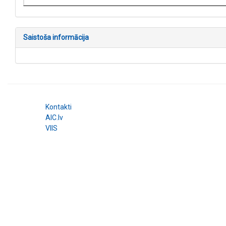
Saistoša informācija
Kontakti
AIC.lv
VIIS
© 2026 Augstākās izglītības kvalitātes aģentūra. All right