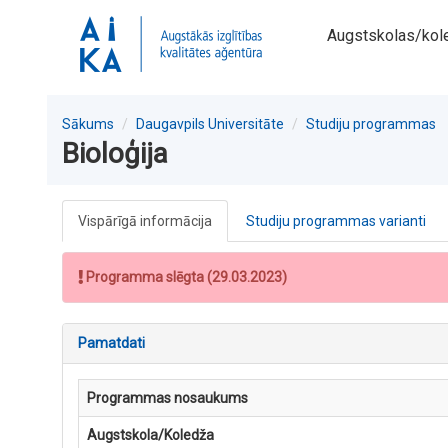
Augstskolas/kol
Sākums
Daugavpils Universitāte
Studiju programmas
Bioloģija
Vispārīgā informācija
Studiju programmas varianti
Programma slēgta (29.03.2023)
Pamatdati
Programmas nosaukums
Augstskola/Koledža