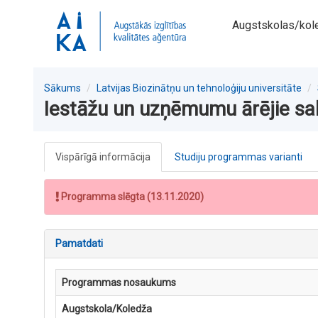
Augstskolas/kol
Sākums
Latvijas Biozinātņu un tehnoloģiju universitāte
Iestāžu un uzņēmumu ārējie sa
Vispārīgā informācija
Studiju programmas varianti
Programma slēgta (13.11.2020)
Pamatdati
Programmas nosaukums
Augstskola/Koledža