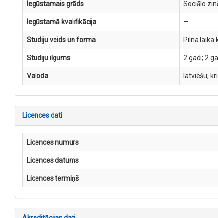
Iegūstamais grāds
Sociālo zi
Iegūstamā kvalifikācija
—
Studiju veids un forma
Pilna laika
Studiju ilgums
2 gadi; 2 g
Valoda
latviešu; kr
Licences dati
Licences numurs
Licences datums
Licences termiņš
Akreditācijas dati