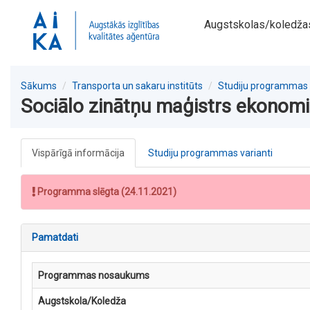
Augstskolas/koledža
Sākums
Transporta un sakaru institūts
Studiju programmas
Sociālo zinātņu maģistrs ekonom
Vispārīgā informācija
Studiju programmas varianti
Programma slēgta (24.11.2021)
Pamatdati
Programmas nosaukums
Augstskola/Koledža