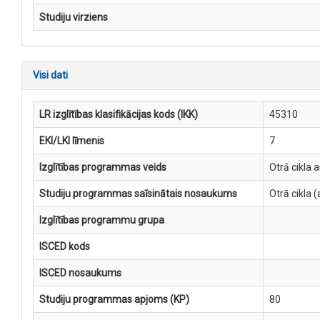
Studiju virziens
Visi dati
LR izglītības klasifikācijas kods (IKK)
45310
EKI/LKI līmenis
7
Izglītības programmas veids
Otrā cikla 
Studiju programmas saīsinātais nosaukums
Otrā cikla
Izglītības programmu grupa
ISCED kods
ISCED nosaukums
Studiju programmas apjoms (KP)
80