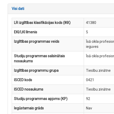
Visi dati
LR izglītības klasifikācijas kods (IKK)
41380
EKI/LKI līmenis
5
Izglītības programmas veids
Īsā cikla profesi
ieguves
Studiju programmas saīsinātais
Īsā cikla profesi
nosaukums
Izglītības programmu grupa
Tiesību zinātne
ISCED kods
0421
ISCED nosaukums
Tiesību zinātne
Studiju programmas apjoms (KP)
92
Iegūstamais grāds
Nav