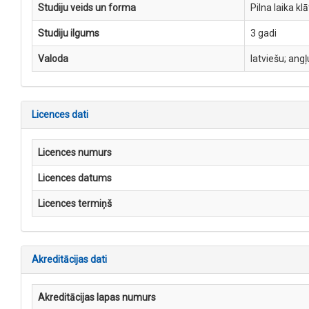
Studiju veids un forma
Pilna laika kl
Studiju ilgums
3 gadi
Valoda
latviešu; angļ
Licences dati
Licences numurs
Licences datums
Licences termiņš
Akreditācijas dati
Akreditācijas lapas numurs