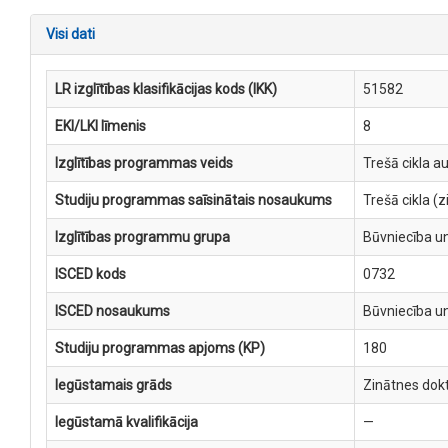
Visi dati
LR izglītības klasifikācijas kods (IKK)
51582
EKI/LKI līmenis
8
Izglītības programmas veids
Trešā cikla a
Studiju programmas saīsinātais nosaukums
Trešā cikla (
Izglītības programmu grupa
Būvniecība un 
ISCED kods
0732
ISCED nosaukums
Būvniecība un 
Studiju programmas apjoms (KP)
180
Iegūstamais grāds
Zinātnes dokt
Iegūstamā kvalifikācija
—