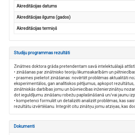
Akreditācijas datums
Akreditācijas ilgums (gados)
Akreditācijas termiņš
Studiju programmas rezultāti
Zinātnes doktora grāda pretendentam savā intelektuālajā attīstīb
• zināšanas par zinātnisko teoriju likumsakarībām un pētniecība
• prasmes pielietot zināšanas: novērtēt problēmas aktualitāti no
eksperimentālos, gan analītiskos pētījumus, apkopot rezultātus,
zinātniskās darbības jomu un būvniecības inženierzinātņu nozare
dot ieguldījumu zināšanu robežu paplašināšanā un/vai jaunu izp
• kompetenci formulēt un detalizēti analizēt problēmas, kas saist
rezultātu izvērtēšanu. Integrēt citu zinātņu jomu atziņas, kas d
Dokumenti