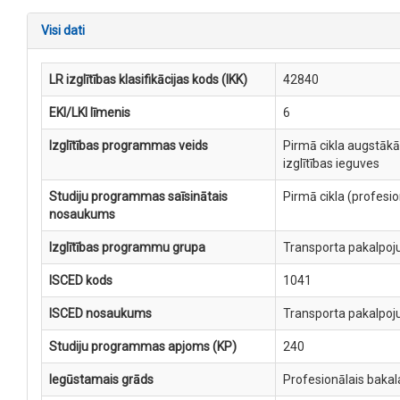
Visi dati
LR izglītības klasifikācijas kods (IKK)
42840
EKI/LKI līmenis
6
Izglītības programmas veids
Pirmā cikla augstākā
izglītības ieguves
Studiju programmas saīsinātais
Pirmā cikla (profesi
nosaukums
Izglītības programmu grupa
Transporta pakalpoj
ISCED kods
1041
ISCED nosaukums
Transporta pakalpoj
Studiju programmas apjoms (KP)
240
Iegūstamais grāds
Profesionālais bakal