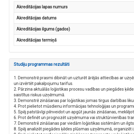
Akreditācijas lapas numurs
Akreditācijas datums
Akreditācijas ilgums (gados)
Akreditācijas termiņš
Studiju programmas rezultāti
1. Demonstrē prasmi dibināt un uzturēt ārējās attiecības ar uzņ
un izvērtēt pakalpojumu tarifus.
2. Pārzina aktuālās loģistikas procesu vadības un piegādes ķēdes
saistītus riskus uzņēmumā.
3. Demonstrē zināšanas par loģistikas jomas tirgus darbības li
4. Prot pielietot mūsdienu informācijas tehnoloģijas un program
5. Spēj patstāvīgi pilnveidot un apgūt jaunās zināšanas, meklēj
6. Prot definēt un prognozēt uzņēmuma vai struktūrvienības trans
7. Demonstrē zināšanas par viedām loģistikas sistēmām un ilgts
8. Spēj analizēt piegādes ķēdes plūsmas uzņēmumā, organizēt 