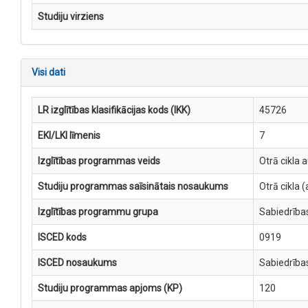
Studiju virziens
Visi dati
LR izglītības klasifikācijas kods (IKK)
45726
EKI/LKI līmenis
7
Izglītības programmas veids
Otrā cikla 
Studiju programmas saīsinātais nosaukums
Otrā cikla
Izglītības programmu grupa
Sabiedrība
ISCED kods
0919
ISCED nosaukums
Sabiedrība
Studiju programmas apjoms (KP)
120