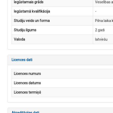
Iegūstamais grāds
Veselības 
Iegūstamā kvalifikācija
-
Studiju veids un forma
Pilna laika 
Studiju ilgums
2 gadi
Valoda
latviešu
Licences dati
Licences numurs
Licences datums
Licences termiņš
Akreditācijas dati