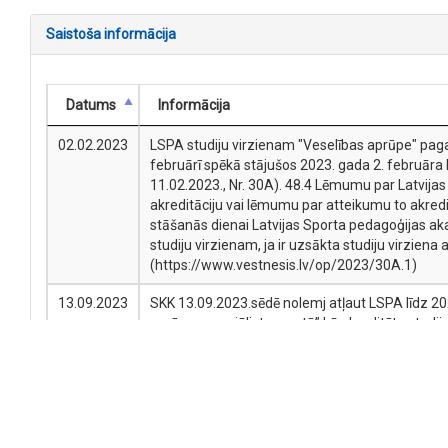
Saistoša informācija
Datums
Informācija
02.02.2023
LSPA studiju virzienam "Veselības aprūpe" pagar
februārī spēkā stājušos 2023. gada 2. februāra 
11.02.2023., Nr. 30A). 48.4 Lēmumu par Latvija
akreditāciju vai lēmumu par atteikumu to akred
stāšanās dienai Latvijas Sporta pedagoģijas aka
studiju virzienam, ja ir uzsākta studiju virzien
(https://www.vestnesis.lv/op/2023/30A.1)
13.09.2023
SKK 13.09.2023.sēdē nolemj atļaut LSPA līdz 20
aprūpes speciālists sportā” kā akreditētu stud
noteikti Studiju akreditācijas komisijas 2017.gad
17.07.2013
Apstiprinātas izmaiņas studiju programmā. Progr
"Veselības aprūpe".