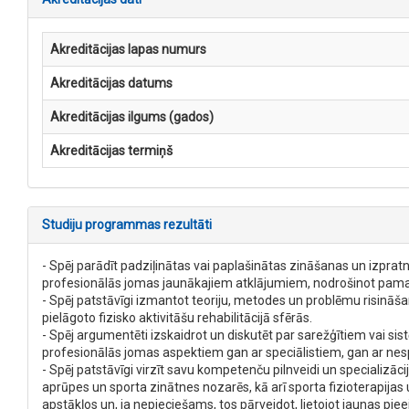
Akreditācijas lapas numurs
Akreditācijas datums
Akreditācijas ilgums (gados)
Akreditācijas termiņš
Studiju programmas rezultāti
- Spēj parādīt padziļinātas vai paplašinātas zināšanas un izpratni
profesionālās jomas jaunākajiem atklājumiem, nodrošinot pamatu
- Spēj patstāvīgi izmantot teoriju, metodes un problēmu risināšana
pielāgoto fizisko aktivitāšu rehabilitācijā sfērās.
- Spēj argumentēti izskaidrot un diskutēt par sarežģītiem vai sis
profesionālās jomas aspektiem gan ar speciālistiem, gan ar nes
- Spēj patstāvīgi virzīt savu kompetenču pilnveidi un specializāc
aprūpes un sporta zinātnes nozarēs, kā arī sporta fizioterapijas
apstākļos un, ja nepieciešams, tos pārveidot, lietojot jaunas piee