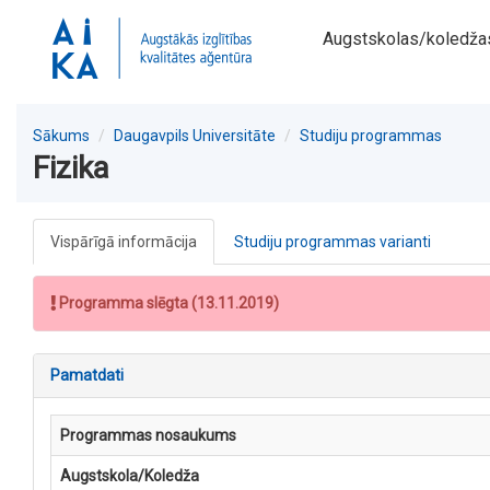
Augstskolas/koledža
Sākums
Daugavpils Universitāte
Studiju programmas
Fizika
Vispārīgā informācija
Studiju programmas varianti
Programma slēgta (13.11.2019)
Pamatdati
Programmas nosaukums
Augstskola/Koledža