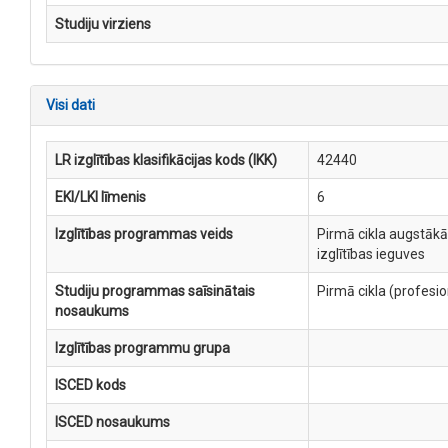
Studiju virziens
Visi dati
LR izglītības klasifikācijas kods (IKK)
42440
EKI/LKI līmenis
6
Izglītības programmas veids
Pirmā cikla augstākā
izglītības ieguves
Studiju programmas saīsinātais
Pirmā cikla (profesi
nosaukums
Izglītības programmu grupa
ISCED kods
ISCED nosaukums