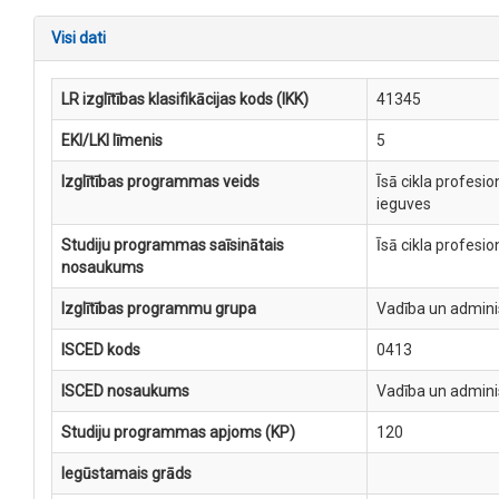
Visi dati
LR izglītības klasifikācijas kods (IKK)
41345
EKI/LKI līmenis
5
Izglītības programmas veids
Īsā cikla profesi
ieguves
Studiju programmas saīsinātais
Īsā cikla profesi
nosaukums
Izglītības programmu grupa
Vadība un admini
ISCED kods
0413
ISCED nosaukums
Vadība un admini
Studiju programmas apjoms (KP)
120
Iegūstamais grāds