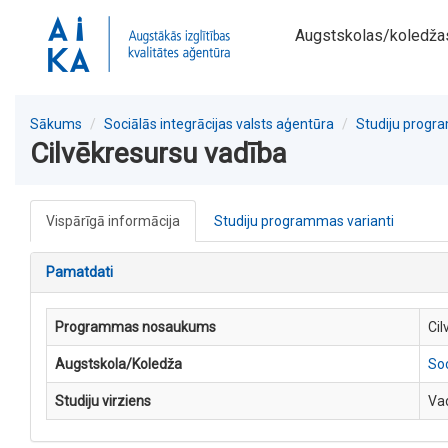
Augstskolas/koledža
Sākums
Sociālās integrācijas valsts aģentūra
Studiju prog
Cilvēkresursu vadība
Vispārīgā informācija
Studiju programmas varianti
Pamatdati
Programmas nosaukums
Cil
Augstskola/Koledža
Soc
Studiju virziens
Va