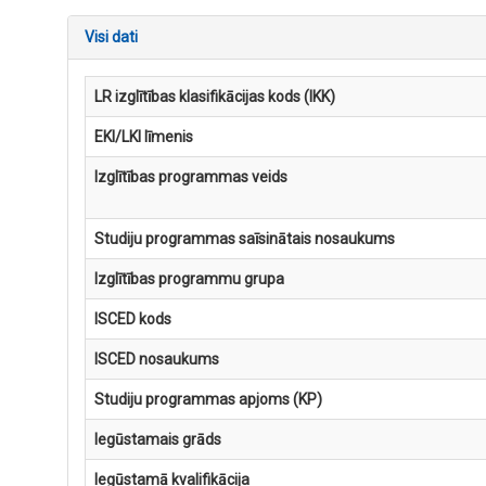
Visi dati
LR izglītības klasifikācijas kods (IKK)
EKI/LKI līmenis
Izglītības programmas veids
Studiju programmas saīsinātais nosaukums
Izglītības programmu grupa
ISCED kods
ISCED nosaukums
Studiju programmas apjoms (KP)
Iegūstamais grāds
Iegūstamā kvalifikācija