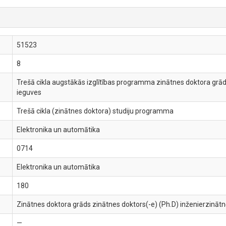
51523
8
Trešā cikla augstākās izglītības programma zinātnes doktora grāda
ieguves
Trešā cikla (zinātnes doktora) studiju programma
Elektronika un automātika
0714
Elektronika un automātika
180
Zinātnes doktora grāds zinātnes doktors(-e) (Ph.D) inženierzinātn
—