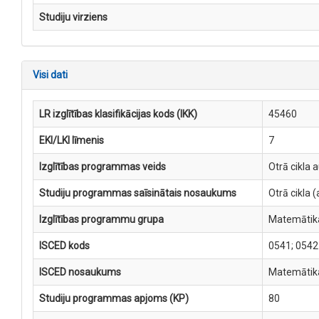
Studiju virziens
Visi dati
LR izglītības klasifikācijas kods (IKK)
45460
EKI/LKI līmenis
7
Izglītības programmas veids
Otrā cikla 
Studiju programmas saīsinātais nosaukums
Otrā cikla
Izglītības programmu grupa
Matemātika
ISCED kods
0541; 0542
ISCED nosaukums
Matemātika
Studiju programmas apjoms (KP)
80