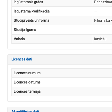
Iegūstamais grāds
Dabaszināt
Iegūstamā kvalifikācija
—
Studiju veids un forma
Pilna laika 
Studiju ilgums
Valoda
latviešu
Licences dati
Licences numurs
Licences datums
Licences termiņš
Akreditācijas dati