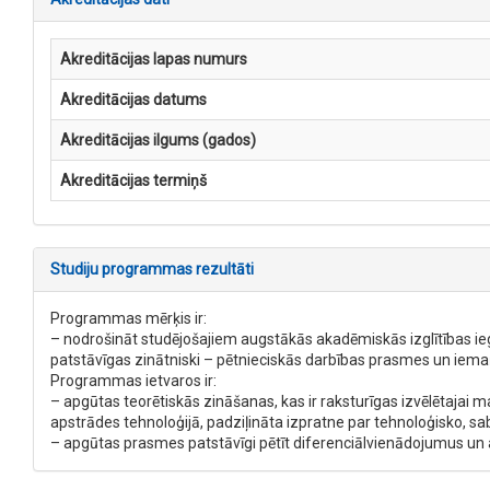
Akreditācijas lapas numurs
Akreditācijas datums
Akreditācijas ilgums (gados)
Akreditācijas termiņš
Studiju programmas rezultāti
Programmas mērķis ir:
– nodrošināt studējošajiem augstākās akadēmiskās izglītības ie
patstāvīgas zinātniski – pētnieciskās darbības prasmes un iema
Programmas ietvaros ir:
– apgūtas teorētiskās zināšanas, kas ir raksturīgas izvēlētaja
apstrādes tehnoloģijā, padziļināta izpratne par tehnoloģisko,
– apgūtas prasmes patstāvīgi pētīt diferenciālvienādojumus un 