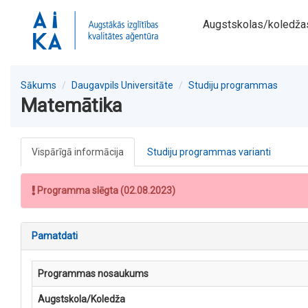
Augstskolas/koledža
Sākums
Daugavpils Universitāte
Studiju programmas
Matemātika
Vispārīgā informācija
Studiju programmas varianti
Programma slēgta (02.08.2023)
Pamatdati
Programmas nosaukums
Augstskola/Koledža