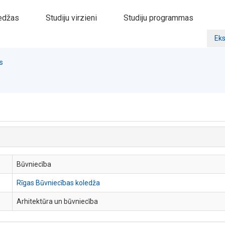
edžas
Studiju virzieni
Studiju programmas
Eks
s
Būvniecība
Rīgas Būvniecības koledža
Arhitektūra un būvniecība