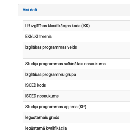
Visi dati
LR izglītības klasifikācijas kods (IKK)
EKI/LKI līmenis
Izglītības programmas veids
Studiju programmas saīsinātais nosaukums
Izglītības programmu grupa
ISCED kods
ISCED nosaukums
Studiju programmas apjoms (KP)
Iegūstamais grāds
Iegūstamā kvalifikācija