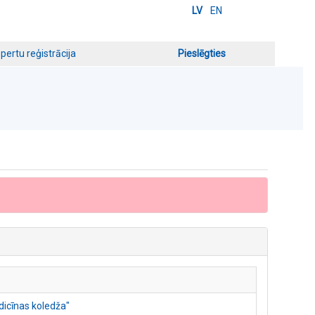
LV
EN
pertu reģistrācija
Pieslēgties
dicīnas koledža"