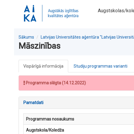
Augstskolas/kol
Sākums
Latvijas Universitātes aģentūra "Latvijas Universi
Māszinības
Vispārīgā informācija
Studiju programmas varianti
Programma slēgta (14.12.2022)
Pamatdati
Programmas nosaukums
Augstskola/Koledža