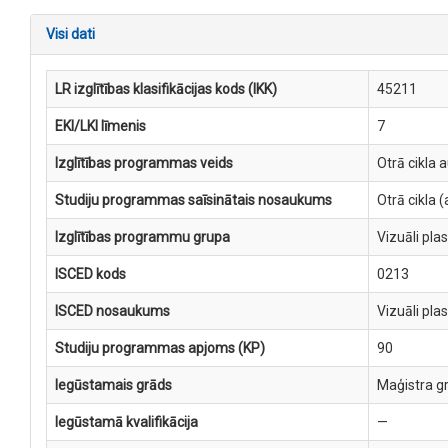
Visi dati
LR izglītības klasifikācijas kods (IKK)
45211
EKI/LKI līmenis
7
Izglītības programmas veids
Otrā cikla 
Studiju programmas saīsinātais nosaukums
Otrā cikla
Izglītības programmu grupa
Vizuāli pla
ISCED kods
0213
ISCED nosaukums
Vizuāli pla
Studiju programmas apjoms (KP)
90
Iegūstamais grāds
Maģistra g
Iegūstamā kvalifikācija
—