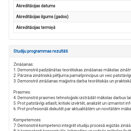
Akreditācijas datums
Akreditācijas ilgums (gados)
Akreditācijas termiņš
Studiju programmas rezultāti
Zināšanas:
1. Demonstrē padziļinātas teorētiskas zināšanas mākslas zinātnē,
2. Pārzina zinātniskā pētījuma pamatprincipus un veic patstāvīgu
3. Demonstrē zināšanas maģistra darba teorētiskās un praktiskā
Prasmes:
4. Demonstrē prasmes tehnoloģiski izstrādāt mākslas darbus lai
5. Prot patstāvīgi atlasīt, kritiski izvērtēt, analizēt un izmantot i
6. Prot profesionāli diskutēt par aktualitātēm un novitātēm m
Kompetemces:
7. Demonstrē kompetenci integrēt studiju procesā iegūtās zinā