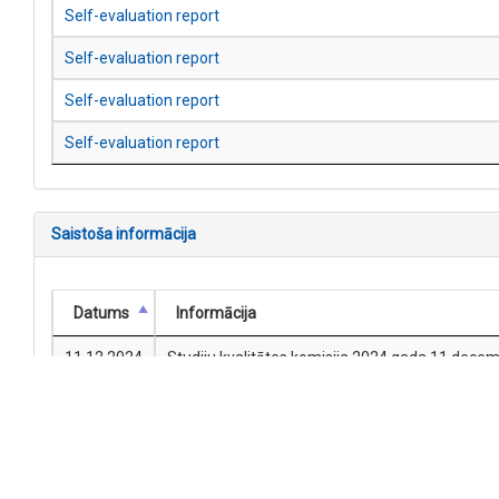
Self-evaluation report
Self-evaluation report
Self-evaluation report
Self-evaluation report
Saistoša informācija
Datums
Informācija
11.12.2024
Studiju kvalitātes komisija 2024.gada 11.decem
profesionālo studiju programmu un pēdējā kurs
1.punkts) ietvertos studiju programmu parame