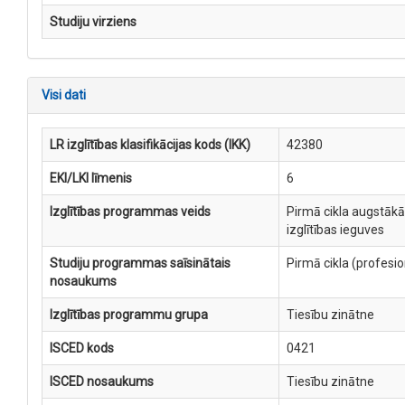
Studiju virziens
Visi dati
LR izglītības klasifikācijas kods (IKK)
42380
EKI/LKI līmenis
6
Izglītības programmas veids
Pirmā cikla augstākā
izglītības ieguves
Studiju programmas saīsinātais
Pirmā cikla (profesi
nosaukums
Izglītības programmu grupa
Tiesību zinātne
ISCED kods
0421
ISCED nosaukums
Tiesību zinātne